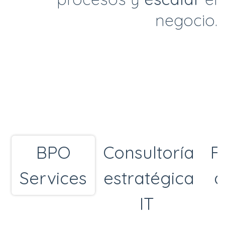
negocio.
BPO
Consultoría
F
Services
estratégica
a
IT