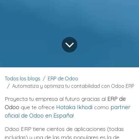
Todos los blogs
ERP de Odoo
Automatiza y optimiza tu contabilidad con Odoo ERP
Proyecta tu empresa al futuro gracias al
ERP de
Odoo
que te ofrece
Hotaka Ikhodi
como
partner
oficial de Odoo en España
!
Odoo ERP tiene cientos de aplicaciones (todas
incluidas) y una de las más populares es la de