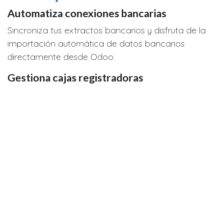
Automatiza conexiones bancarias
Sincroniza tus extractos bancarios y disfruta de la
importación automática de datos bancarios
directamente desde Odoo.
Gestiona cajas registradoras
Controla cada transacción en efectivo con saldos
de apertura y de cierre.
Importa extractos bancarios
Importa tus extractos bancarios en el formato que
quieras: archivos tipo .OFX, .QIF, .CSV, .CAMT.053, o
CODA.
Conciliación sencilla
Herramienta inteligente de conciliación