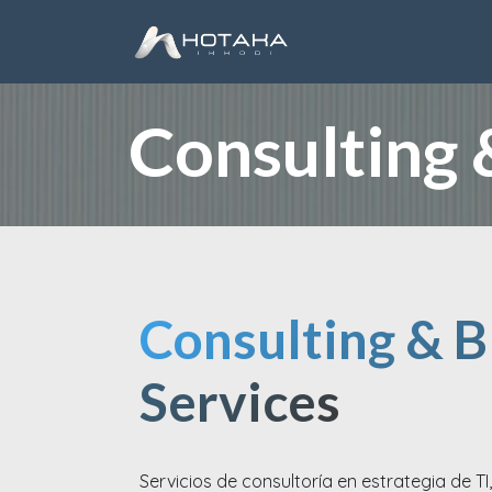
Ir al contenido
Inicio
Cloud
Soft
Consulting 
Consulting & 
Services
Servicios de consultoría en estrategia de TI