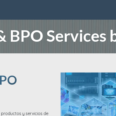
ware
Consulting
Sobre Nosotros
FAQs
Artículos
Cont
& BPO Services 
BPO
, productos y servicios de