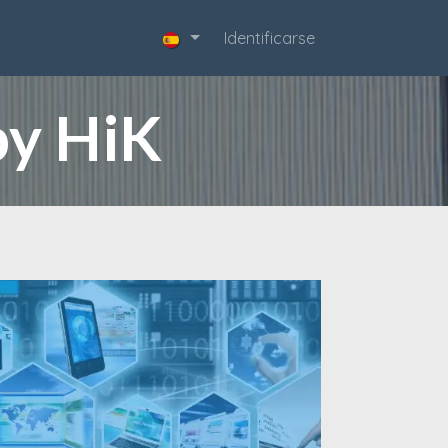
acta
Identificarse
by HiK