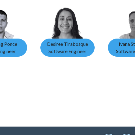
g Ponce
Desiree Tirabosque
Ivana St
ngineer
Software Engineer
Software