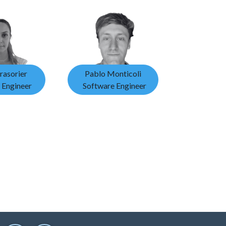
rasorier
Pablo Monticoli
 Engineer
Software Engineer