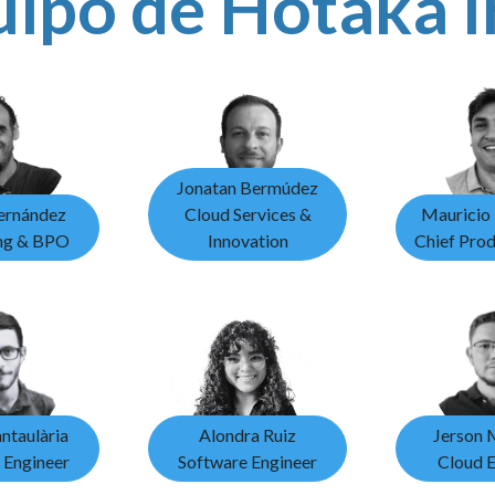
uipo de Hotaka 
Jonatan Bermúdez
Fernández
Cloud Services &
Mauricio 
ng & BPO
Innovation
Chief Pro
ntaulària
Alondra Ruiz
Jerson 
 Engineer
Software Engineer
Cloud E