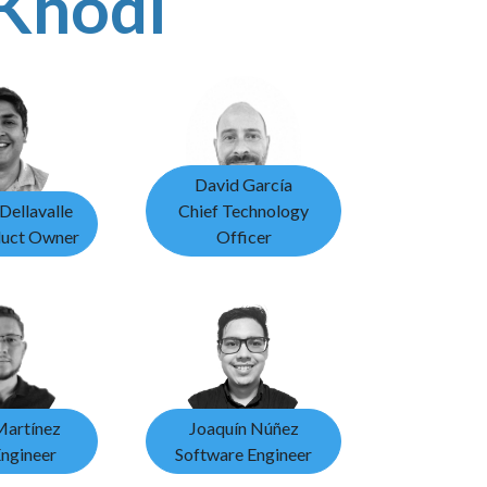
iKhodi
David García
Dellavalle
Chief Technology
duct Owner
Officer
Martínez
Joaquín Núñez
ngineer
Software Engineer