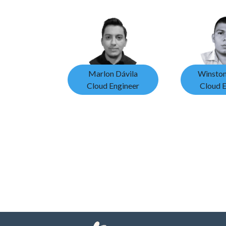
Marlon Dávila
Winston
Cloud Engineer
Cloud E