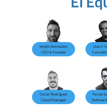
El Eq
Sergio Bermúdez
Lluis F. 
CEO & Founder
Consulti
Oscar Rodríguez
Ferran Sa
Cloud Manager
Software