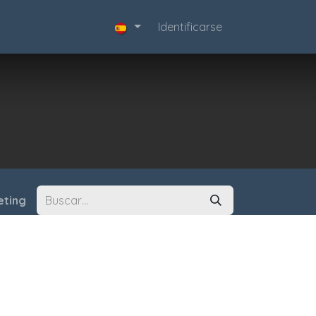
acta
Identificarse
eting