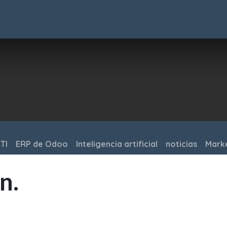
ware
Consulting
Sobre Nosotros
FAQs
Artículos
Cont
TI
ERP de Odoo
Inteligencia artificial
noticias
​Mark
n.