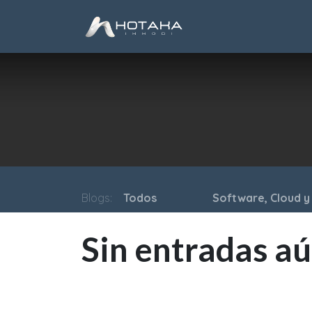
Ir al contenido
Inicio
Cloud
Soft
Blogs:
Todos
Software, Cloud y 
Sin entradas aú