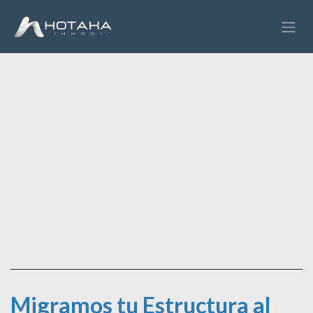
Ir al contenido
Migramos tu Estructura al