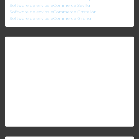
Software de envíos eCommerce Sevilla
Software de envíos eCommerce Castellón
Software de envíos eCommerce Girona
Software agencias de transporte
Ofrecemos
software de envíos
para
eCommerces
todas las ciudades de España:
Software de envíos agencias Barcelona
Software de envíos agencias Madrid
Software de envíos agencias Valencia
Software de envíos agencias Bilbao
Software de envíos agencias Málaga
Software de envíos agencias Sevilla
Software de envíos agencias Castellón
Software de envíos agencias Girona