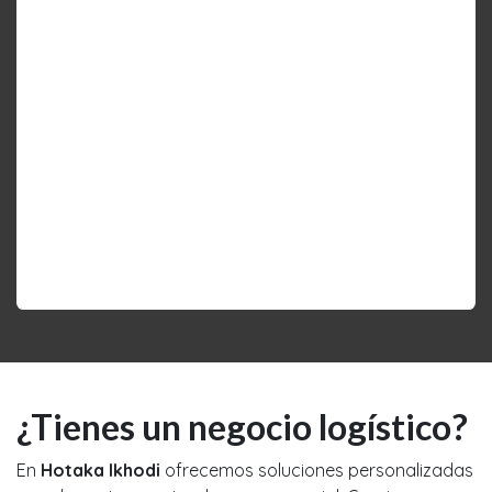
Software brokers de transporte
Ofrecemos
software de envíos
para
eCommerces
todas las ciudades de España:
Software de envíos brokers Barcelona
Software de envíos brokers Madrid
Software de envíos brokers Valencia
Software de envíos brokers Bilbao
Software de envíos brokers Málaga
Software de envíos brokers Sevilla
Software de envíos brokers Castellón
Software de envíos brokers Girona
¿Tienes un negocio logístico?
En
Hotaka Ikhodi
ofrecemos soluciones personalizadas