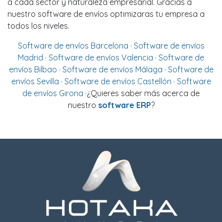
a cada sector y naturaleza empresarial. Gracias a
nuestro software de envíos optimizaras tu empresa a
todos los niveles.
Software de envíos Barcelona
·
Software de envíos
Madrid
·
Software de envíos Valencia
·
Software de
envíos Bilbao
·
Software de envíos Málaga
·
Software de
envíos Sevilla
·
Software de envíos Castellón
·
Software
de envíos Girona
·¿Quieres saber más acerca de
nuestro
software ERP
?