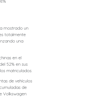
48%
 ha mostrado un
hes totalmente
canzando una
hinas en el
del 52% en sus
los matriculados.
tas de vehículos
 acumuladas de
que Volkswagen