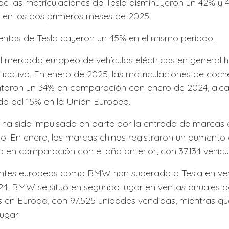
e las matriculaciones de Tesla disminuyeron un 42% y 
 en los dos primeros meses de 2025.
ventas de Tesla cayeron un 45% en el mismo período.
el mercado europeo de vehículos eléctricos en general
ificativo. En enero de 2025, las matriculaciones de coc
ntaron un 34% en comparación con enero de 2024, al
o del 15% en la Unión Europea.
 ha sido impulsado en parte por la entrada de marcas c
. En enero, las marcas chinas registraron un aumento 
 en comparación con el año anterior, con 37.134 vehícu
ntes europeos como BMW han superado a Tesla en ven
024, BMW se situó en segundo lugar en ventas anuales
s en Europa, con 97.525 unidades vendidas, mientras 
lugar.