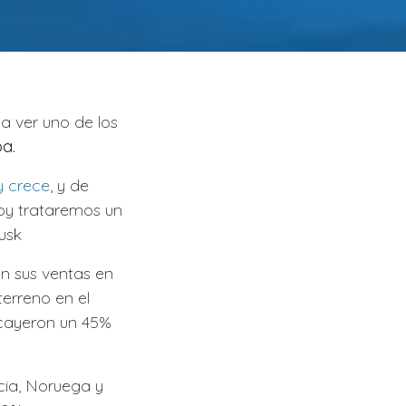
 ver uno de los
a.
y crece
, y de
oy trataremos un
usk
n sus ventas en
erreno en el
 cayeron un 45%
cia, Noruega y