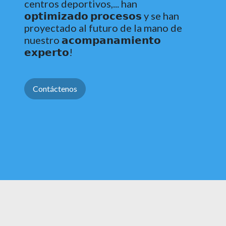
centros deportivos,... han
𝗼𝗽𝘁𝗶𝗺𝗶𝘇𝗮𝗱𝗼 𝗽𝗿𝗼𝗰𝗲𝘀𝗼𝘀 y se han
proyectado al futuro de la mano de
nuestro 𝗮𝗰𝗼𝗺𝗽𝗮𝗻𝗮𝗺𝗶𝗲𝗻𝘁𝗼
𝗲𝘅𝗽𝗲𝗿𝘁𝗼!
Contáctenos