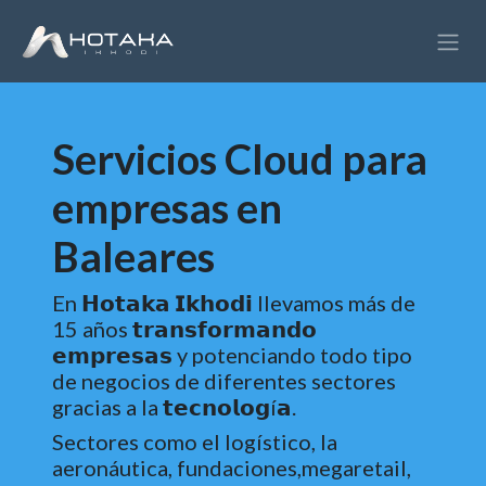
Ir al contenido
Servicios Cloud para
empresas en
Baleares
En 𝗛𝗼𝘁𝗮𝗸𝗮 𝗜𝗸𝗵𝗼𝗱𝗶 llevamos más de
15 años 𝘁𝗿𝗮𝗻𝘀𝗳𝗼𝗿𝗺𝗮𝗻𝗱𝗼
𝗲𝗺𝗽𝗿𝗲𝘀𝗮𝘀 y potenciando todo tipo
de negocios de diferentes sectores
gracias a la 𝘁𝗲𝗰𝗻𝗼𝗹𝗼𝗴í𝗮.
Sectores como el logístico, la
aeronáutica, fundaciones,megaretail,