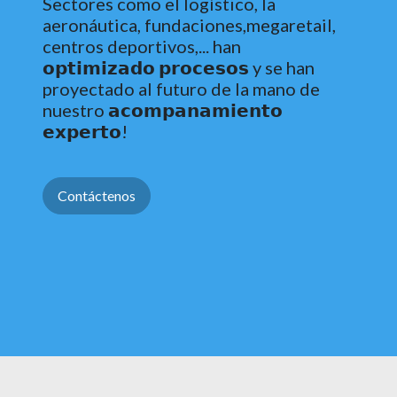
Sectores como el logístico, la
aeronáutica, fundaciones,megaretail,
centros deportivos,... han
𝗼𝗽𝘁𝗶𝗺𝗶𝘇𝗮𝗱𝗼 𝗽𝗿𝗼𝗰𝗲𝘀𝗼𝘀 y se han
proyectado al futuro de la mano de
nuestro 𝗮𝗰𝗼𝗺𝗽𝗮𝗻𝗮𝗺𝗶𝗲𝗻𝘁𝗼
𝗲𝘅𝗽𝗲𝗿𝘁𝗼!
Contáctenos