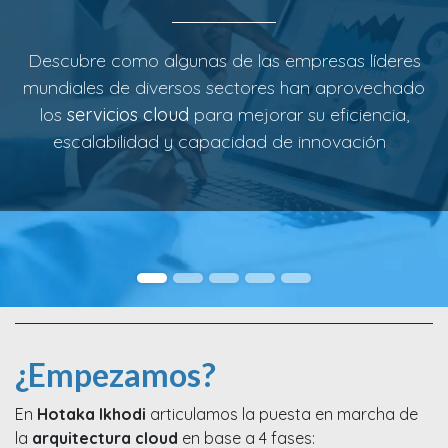
Descubre como algunas de las empresas líderes
mundiales de diversos sectores han aprovechado
los
servicios cloud
para mejorar su eficiencia,
escalabilidad y capacidad de innovación
¿Empezamos?
En
Hotaka Ikhodi
articulamos la puesta en marcha de
la
arquitectura cloud
en base a 4 fases: