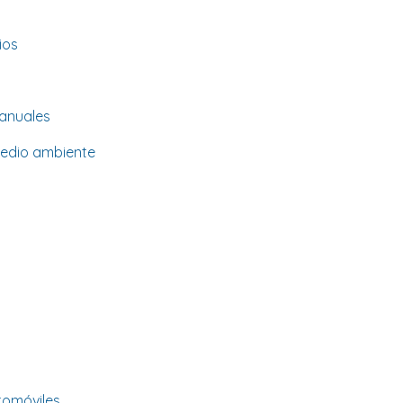
ios
anuales
medio ambiente
tomóviles