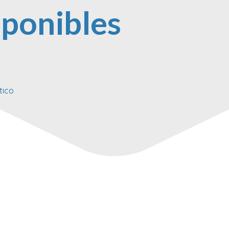
sponibles
tico