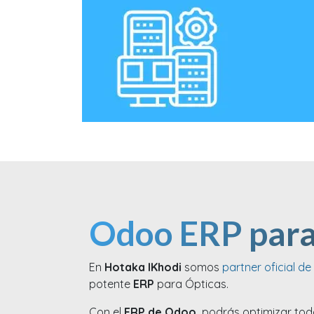
Odoo ERP para
En
Hotaka IKhodi
somos
partner oficial d
potente
ERP
para Ópticas.
Con el
ERP de Odoo
podrás optimizar toda