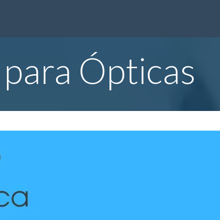
ware
Consulting
Sobre Nosotros
FAQs
Artículos
Cont
P
para Ópticas