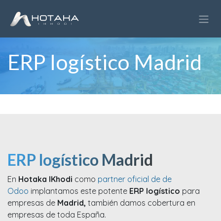
Ir al contenido
ERP logístico Madrid
ERP logístico Madrid
En
Hotaka IKhodi
como
partner oficial de de
Odoo
implantamos este potente
ERP logístico
para
empresas de
Madrid,
también damos cobertura en
empresas de toda España.